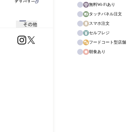
デリバリー
無料Wi-Fiあり
タッチパネル注文
その他
スマホ注文
セルフレジ
https://www.instagram.com/ootoya.jp/
https://x.com/ootoya_gohan
フードコート型店舗
朝食あり