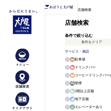
公式アプリ
あばうと大戸屋
TOP
店舗検索
店舗検索
条件で絞り込む
条件をクリア
サービス・施設
駐車場
メニュー
ドリンクバー
コーヒードリンクバー
禁煙
店舗検索
2階以上店舗
地下店舗
エレベーターあり
テイクアウト