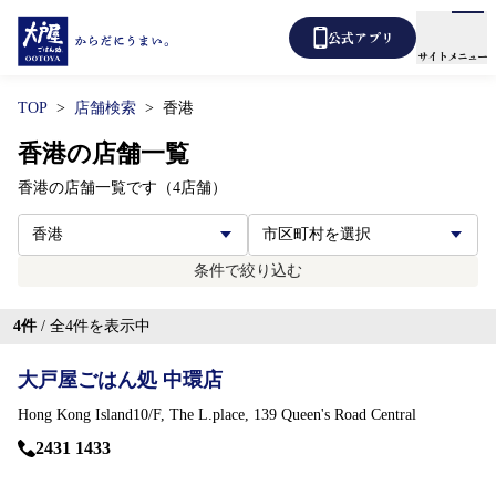
公式アプリ
サイトメニュー
TOP
店舗検索
香港
メニュー
店舗検索
香港の店舗一覧
香港の店舗一覧です（4店舗）
テイクアウト
あばうと大戸屋
デリバリー
条件で絞り込む
新着情報
4
件
/ 全
4
件を表示中
からだ想い定食
大戸屋ごはん処 中環店
よくあるご質問
Hong Kong Island10/F, The L.place, 139 Queen's Road Central
2431 1433
各種表示について