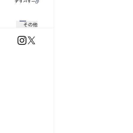
デリバリー
その他
https://www.instagram.com/ootoya.jp/
https://x.com/ootoya_gohan