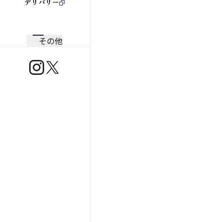
デリバリー
その他
https://www.instagram.com/ootoya.jp/
https://x.com/ootoya_gohan