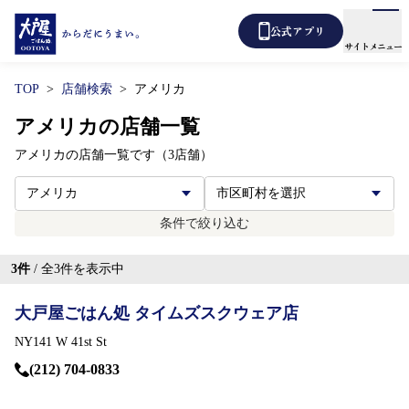
公式アプリ
サイトメニュー
TOP
店舗検索
アメリカ
メニュー
店舗検索
アメリカの店舗一覧
アメリカの店舗一覧です（3店舗）
テイクアウト
あばうと大戸屋
デリバリー
条件で絞り込む
新着情報
3
件
/ 全
3
件を表示中
からだ想い定食
大戸屋ごはん処 タイムズスクウェア店
よくあるご質問
NY141 W 41st St
(212) 704-0833
各種表示について