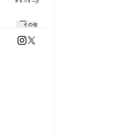
デリバリー
その他
https://www.instagram.com/ootoya.jp/
https://x.com/ootoya_gohan