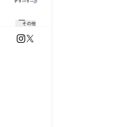
デリバリー
その他
https://www.instagram.com/ootoya.jp/
https://x.com/ootoya_gohan