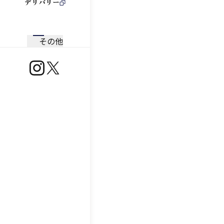
デリバリー
その他
https://www.instagram.com/ootoya.jp/
https://x.com/ootoya_gohan