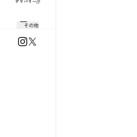
デリバリー
その他
https://www.instagram.com/ootoya.jp/
https://x.com/ootoya_gohan