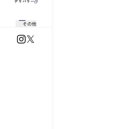
デリバリー
その他
https://www.instagram.com/ootoya.jp/
https://x.com/ootoya_gohan