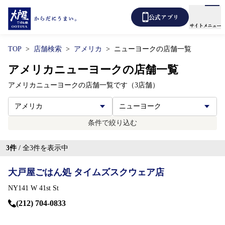
公式アプリ
サイトメニュー
TOP
店舗検索
アメリカ
ニューヨークの店舗一覧
メニュー
店舗検索
アメリカニューヨークの店舗一覧
アメリカニューヨークの店舗一覧です（3店舗）
テイクアウト
あばうと大戸屋
デリバリー
条件で絞り込む
新着情報
3
件
/ 全
3
件を表示中
からだ想い定食
大戸屋ごはん処 タイムズスクウェア店
よくあるご質問
NY141 W 41st St
(212) 704-0833
各種表示について