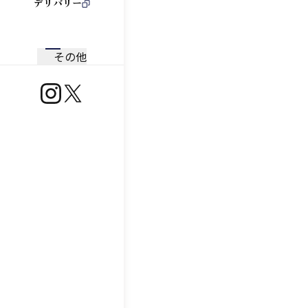
デリバリー
その他
https://www.instagram.com/ootoya.jp/
https://x.com/ootoya_gohan