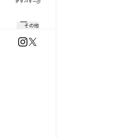
デリバリー
その他
https://www.instagram.com/ootoya.jp/
https://x.com/ootoya_gohan