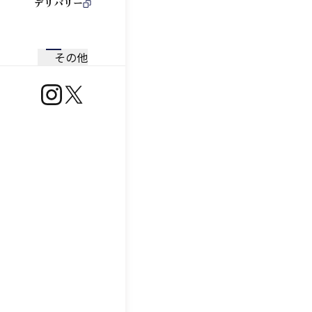
デリバリー
その他
https://www.instagram.com/ootoya.jp/
https://x.com/ootoya_gohan