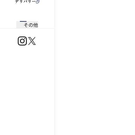
デリバリー
その他
https://www.instagram.com/ootoya.jp/
https://x.com/ootoya_gohan