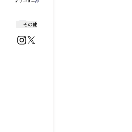
デリバリー
その他
https://www.instagram.com/ootoya.jp/
https://x.com/ootoya_gohan