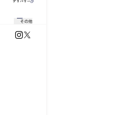
デリバリー
その他
https://www.instagram.com/ootoya.jp/
https://x.com/ootoya_gohan