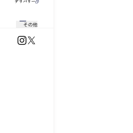
デリバリー
その他
https://www.instagram.com/ootoya.jp/
https://x.com/ootoya_gohan