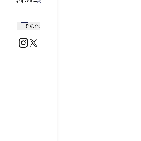
デリバリー
その他
https://www.instagram.com/ootoya.jp/
https://x.com/ootoya_gohan