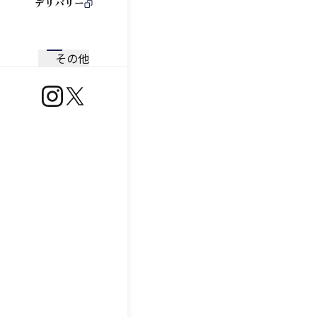
デリバリー
その他
https://www.instagram.com/ootoya.jp/
https://x.com/ootoya_gohan