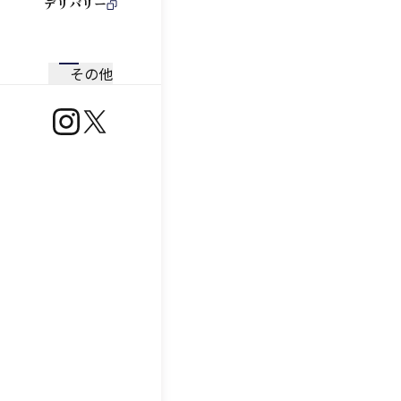
デリバリー
その他
https://www.instagram.com/ootoya.jp/
https://x.com/ootoya_gohan