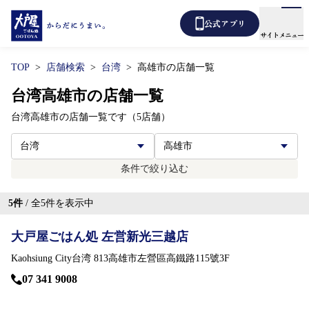
公式アプリ
サイトメニュー
TOP
店舗検索
台湾
高雄市の店舗一覧
メニュー
店舗検索
台湾高雄市の店舗一覧
台湾高雄市の店舗一覧です（5店舗）
テイクアウト
あばうと大戸屋
デリバリー
条件で絞り込む
新着情報
5
件
/ 全
5
件を表示中
からだ想い定食
大戸屋ごはん処 左営新光三越店
よくあるご質問
Kaohsiung City台湾 813高雄市左營區高鐵路115號3F
07 341 9008
各種表示について