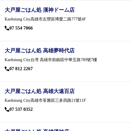
お問い合わせ
大戸屋ごはん処 漢神ドーム店
会社情報
Kaohsiung City高雄市左營區博愛二路777號4F
07 554 7066
English
大戸屋ごはん処 高雄夢時代店
Kaohsiung City台湾 高雄市前鎮區中華五路789號7樓
07 812 2267
パート・
アルバイト募集
新卒・
中途社員募集
大戸屋ごはん処 高雄大遠百店
Kaohsiung City高雄市苓雅區三多四路21號11F
07 537 0352