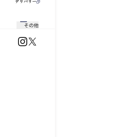
デリバリー
その他
https://www.instagram.com/ootoya.jp/
https://x.com/ootoya_gohan