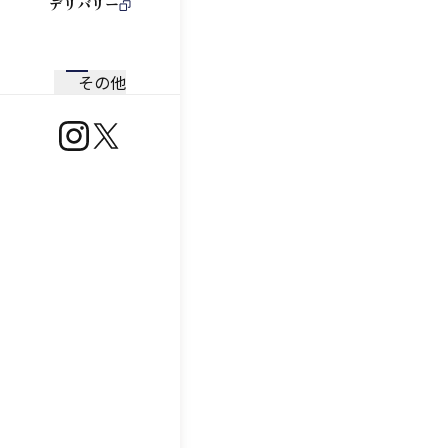
デリバリー
その他
https://www.instagram.com/ootoya.jp/
https://x.com/ootoya_gohan