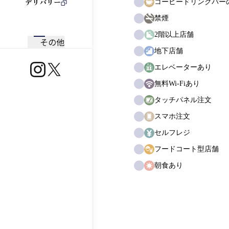
デリバリー
コーヒードリンクバー
禁煙
2階以上店舗
その他
地下店舗
エレベーターあり
https://www.instagram.com/ootoya.jp/
https://x.com/ootoya_gohan
無料Wi-Fiあり
タッチパネル注文
スマホ注文
セルフレジ
フードコート型店舗
朝食あり