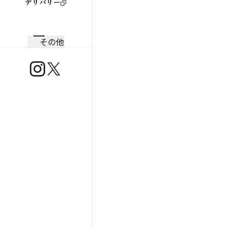
デリバリー
その他
https://www.instagram.com/ootoya.jp/
https://x.com/ootoya_gohan