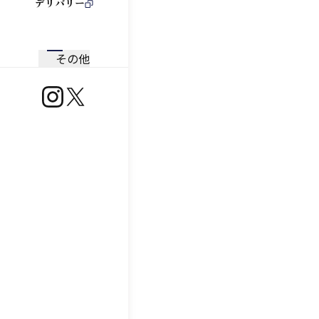
デリバリー
その他
https://www.instagram.com/ootoya.jp/
https://x.com/ootoya_gohan