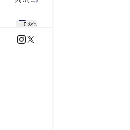
デリバリー
その他
https://www.instagram.com/ootoya.jp/
https://x.com/ootoya_gohan