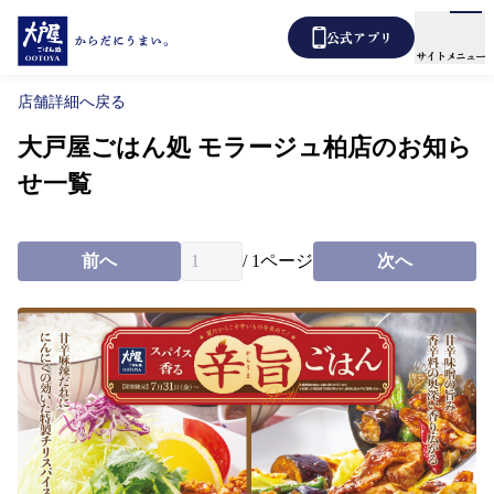
公式アプリ
サイトメニュー
店舗詳細へ戻る
大戸屋ごはん処 モラージュ柏店のお知ら
メニュー
店舗検索
せ一覧
テイクアウト
あばうと大戸屋
デリバリー
前へ
/
1
ページ
次へ
新着情報
からだ想い定食
よくあるご質問
各種表示について