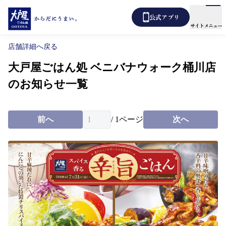
公式アプリ
サイトメニュー
店舗詳細へ戻る
大戸屋ごはん処 ベニバナウォーク桶川店
メニュー
店舗検索
のお知らせ一覧
テイクアウト
あばうと大戸屋
デリバリー
前へ
/
1
ページ
次へ
新着情報
からだ想い定食
よくあるご質問
各種表示について