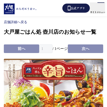
公式アプリ
サイトメニュー
店舗詳細へ戻る
大戸屋ごはん処 壺川店のお知らせ一覧
メニュー
店舗検索
テイクアウト
前へ
/
1
ページ
あばうと大戸屋
次へ
デリバリー
新着情報
からだ想い定食
よくあるご質問
各種表示について