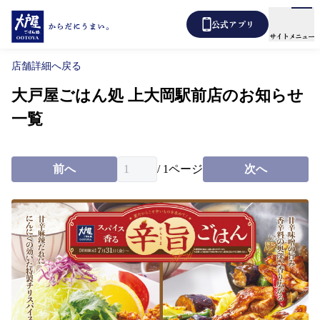
公式アプリ
サイトメニュー
店舗詳細へ戻る
大戸屋ごはん処 上大岡駅前店のお知らせ
メニュー
店舗検索
一覧
テイクアウト
あばうと大戸屋
デリバリー
前へ
/
1
ページ
次へ
新着情報
からだ想い定食
よくあるご質問
各種表示について