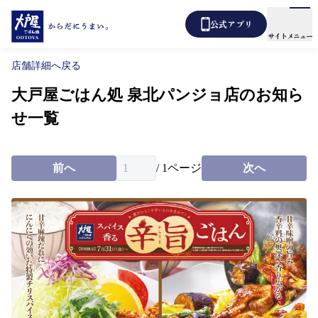
公式アプリ
サイトメニュー
店舗詳細へ戻る
大戸屋ごはん処 泉北パンジョ店のお知ら
メニュー
店舗検索
せ一覧
テイクアウト
あばうと大戸屋
デリバリー
前へ
/
1
ページ
次へ
新着情報
からだ想い定食
よくあるご質問
各種表示について