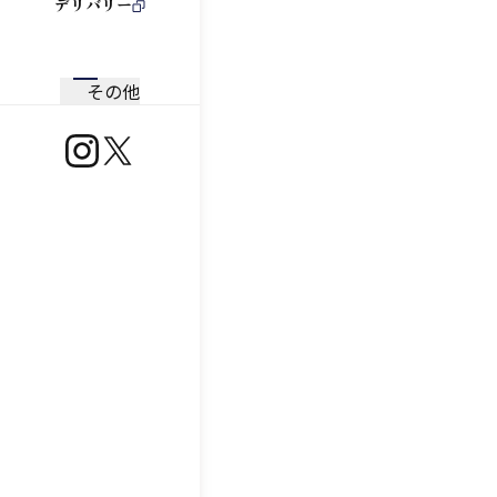
デリバリー
その他
https://www.instagram.com/ootoya.jp/
https://x.com/ootoya_gohan