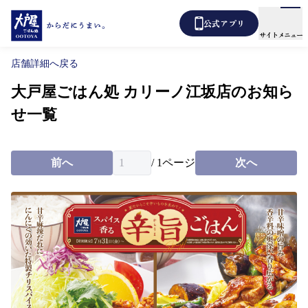
公式アプリ
サイトメニュー
店舗詳細へ戻る
大戸屋ごはん処 カリーノ江坂店のお知ら
メニュー
店舗検索
せ一覧
テイクアウト
あばうと大戸屋
デリバリー
前へ
/
1
ページ
次へ
新着情報
からだ想い定食
よくあるご質問
各種表示について