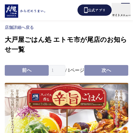
公式アプリ
サイトメニュー
店舗詳細へ戻る
大戸屋ごはん処 エトモ市が尾店のお知ら
メニュー
店舗検索
せ一覧
テイクアウト
あばうと大戸屋
デリバリー
前へ
/
1
ページ
次へ
新着情報
からだ想い定食
よくあるご質問
各種表示について