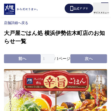
公式アプリ
サイトメニュー
店舗詳細へ戻る
大戸屋ごはん処 横浜伊勢佐木町店のお知
メニュー
店舗検索
らせ一覧
テイクアウト
あばうと大戸屋
デリバリー
前へ
/
1
ページ
次へ
新着情報
からだ想い定食
よくあるご質問
各種表示について